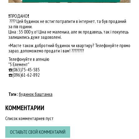
❗️ПРОДАНО❗️
???? Цей будинок не встиг потрапити в інтернет, та був проданий
за пів години.
Ціна : 35 000 у.о! Ціна не маленька, але як продавець, так і покупець
залишились дуже задоволені.
▫️Маєте також добротний будинок чи квартиру? Телефонуйте прямо
зараз, допоможемо продати і вам! ????????
Телефонуйте в агенцію
"5 Елемент"
☎️(063)75-45-585
☎️(096)61-62-892
Тэги :
будинок баштанка
КОММЕНТАРИИ
Список комментариев пуст
ОСТАВЬТЕ СВОЙ КОММЕНТАРИЙ