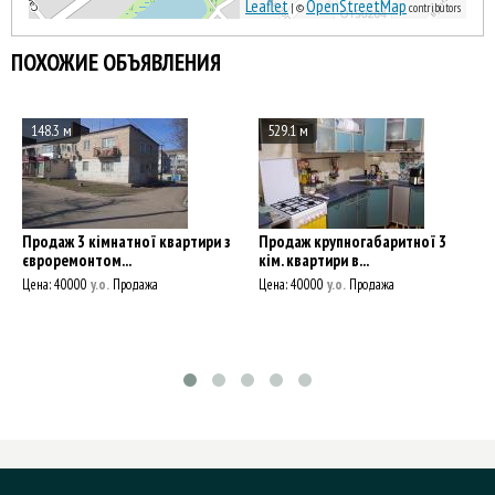
Leaflet
OpenStreetMap
| ©
contributors
ПОХОЖИЕ ОБЪЯВЛЕНИЯ
148.3 м
529.1 м
Продаж 3 кімнатної квартири з
Продаж крупногабаритної 3
євроремонтом...
кім. квартири в...
Цена:
40000
y.о.
Продажа
Цена:
40000
y.о.
Продажа