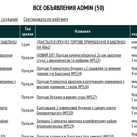
ВСЕ ОБЪЯВЛЕНИЯ ADMIN (50)
 создания
Сортировать по рейтингу
Тип
Название
сделки
не
ЗДАЄТЬСЯ В ОРЕНДУ ТОРГОВЕ ПРИМІЩЕННЯ В БАШТАНЦІ
ком
Сдам
НА 40м2!
нер
НОВИЙ БУГ! Продаж крупногабаритної 2х кім. квартири
ква
Продам
студії з євроремонтом та меблями (№523)
2 к
Продаж 4-кімнатного будинку з 2 гаражами та великим
буд
Продам
двором у м. Баштанка (№524)
4 к
Продаж 4 кімнатної квартири в котеджному приміщенні з
ква
Продам
власним двориком + гараж (№526)
4 к
буд
Продам
Продаж будинку в жилому стані (№527)
5 к
Капітальний 2-поверховий будинок у самому центрі
буд
Продам
Березнегуватого (№530)
5 к
Затишна 1-кімнатна квартира в комфортному районі
ква
Продам
Агропромтехніка (№529)
1 к
буд
Продам
Продаж хатини в м. Баштанка (під ремонт) (№530)