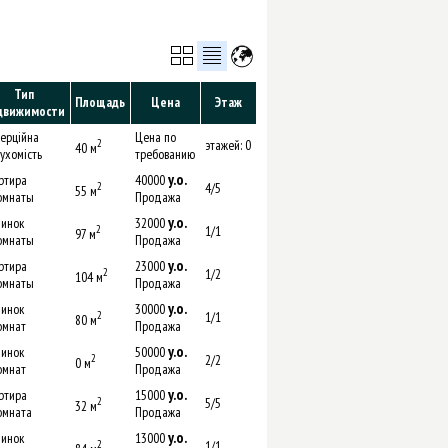
Тип
Площадь
Цена
Этаж
движимости
ерційна
Цена по
2
этажей: 0
40 м
ухомість
требованию
y.о.
ртира
40000
2
4/5
55 м
омнаты
Продажа
y.о.
инок
32000
2
1/1
97 м
омнаты
Продажа
y.о.
ртира
23000
2
1/2
104 м
омнаты
Продажа
y.о.
инок
30000
2
1/1
80 м
омнат
Продажа
y.о.
инок
50000
2
2/2
0 м
омнат
Продажа
y.о.
ртира
15000
2
5/5
32 м
омната
Продажа
y.о.
инок
13000
2
1/1