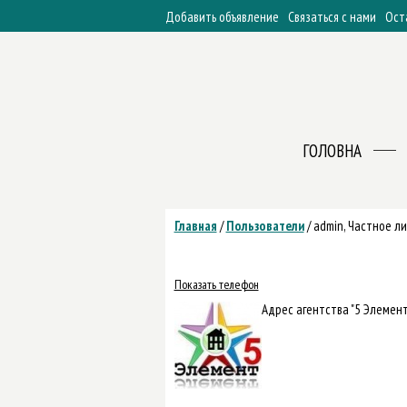
Добавить объявление
Связаться с нами
Ост
ГОЛОВНА
Главная
/
Пользователи
/
admin, Частное л
Показать телефон
Адрес агентства "5 Элемент":