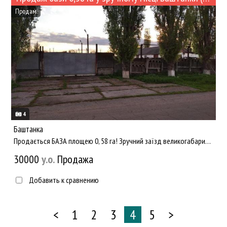
Продам
4
Баштанка
Продається БАЗА площею 0, 58 га! Зручний заїзд великогабаритної техніки з двох сторін (з вулиці Полтавської аб...
30000
y.о.
Продажа
Добавить к сравнению
<
1
2
3
4
5
>