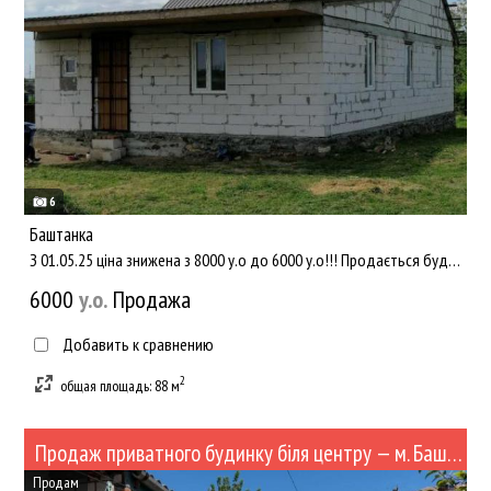
6
Баштанка
З 01.05.25 ціна знижена з 8000 у.о до 6000 у.о!!! Продається будинок в Баштанці на етапі будівництва. Встано...
6000
y.о.
Продажа
Добавить к сравнению
2
общая площадь: 88 м
Продаж приватного будинку біля центру — м. Баштанка (100 м від ЗОШ №1) (№430-82)
Продам