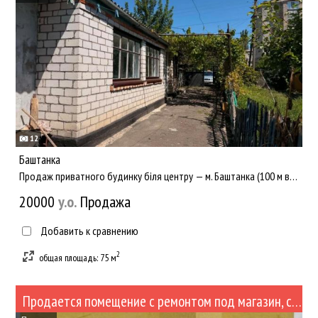
12
Баштанка
Продаж приватного будинку біля центру — м. Баштанка (100 м від ЗОШ №1) Практичний варіант для родини, яка шук...
20000
y.о.
Продажа
Добавить к сравнению
2
общая площадь: 75 м
Продается помещение с ремонтом под магазин, стоматологию , медцентр и другое (№422-74)