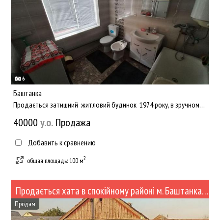
6
Баштанка
Продається затишний житловий будинок 1974 року, в зручному та спокійному місці м.Баштанка. Продаж з меблями!...
40000
y.о.
Продажа
Добавить к сравнению
2
общая площадь: 100 м
Продається хата в спокійному районі м. Баштанка (№437-89)
Продам