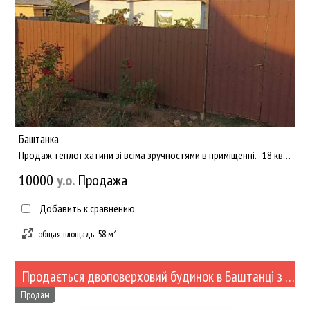
Баштанка
Продаж теплої хатини зі всіма зручностями в приміщенні. 18 квадратів кухня! Ванна та туалет в середині прим...
10000
y.о.
Продажа
Добавить к сравнению
2
общая площадь: 58 м
Продається двоповерховий будинок в Баштанці з євро ремонтом (№433-85)
Продам