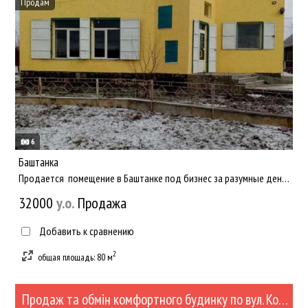
Продам
6
Баштанка
Продается помещение в Баштанке под бизнес за разумные деньги - 400 у.е - 1 квадрат!!! Большой торговый зал -...
32000
y.о.
Продажа
Добавить к сравнению
2
общая площадь: 80 м
Продаж та обмін комфортного будинку по вул. Космонавтів (№405-57)