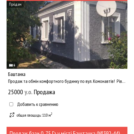
Продам
6
Баштанка
Продаж та обмін комфортного будинку по вул. Комонавтів! Рівноцінний обмін на 3-х кімнатну квартиру в центрі -...
25000
y.о.
Продажа
Добавить к сравнению
2
общая площадь: 110 м
Продаж бази 0, 75 Га у місті Баштанка (№392-44)