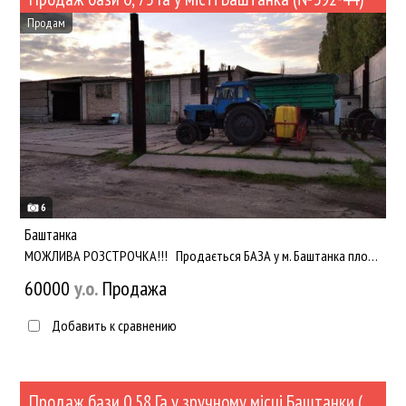
Продам
6
Баштанка
МОЖЛИВА РОЗСТРОЧКА!!! Продається БАЗА у м. Баштанка площею 0, 75 га! На ділянці розташовані склади! Зручн...
60000
y.о.
Продажа
Добавить к сравнению
Продаж бази 0,58 Га у зручному місці Баштанки (№391-43)