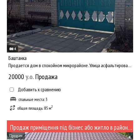
4
Баштанка
Продается дом в спокойном микрорайоне. Улица асфальтирована. Общая площадь 85 м. кв., жилая 63 м.кв. 3 жилых...
20000
y.о.
Продажа
Добавить к сравнению
спальные места: 3
2
общая площадь: 85 м
Продаж приміщення під бізнес або житло в районі Автовокзалу (№374-26)
Продам