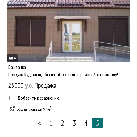
4
Баштанка
Продаж будівлі під бізнес або житло в районі Автовокзалу! Також частину приміщення можливо використовувати дл...
25000
y.о.
Продажа
Добавить к сравнению
2
общая площадь: 97 м
<
1
2
3
4
5