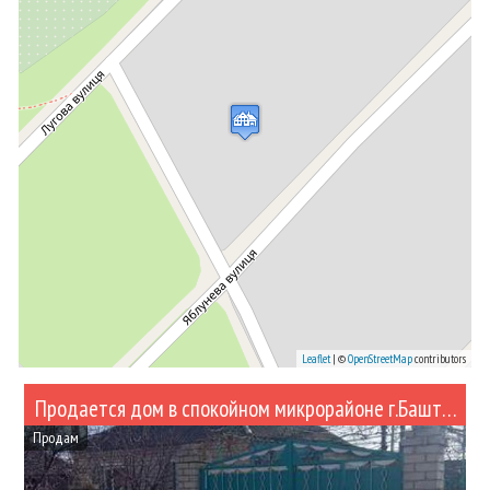
Leaflet
| ©
OpenStreetMap
contributors
Продается дом в спокойном микрорайоне г.Баштанка (№394-46)
Продам