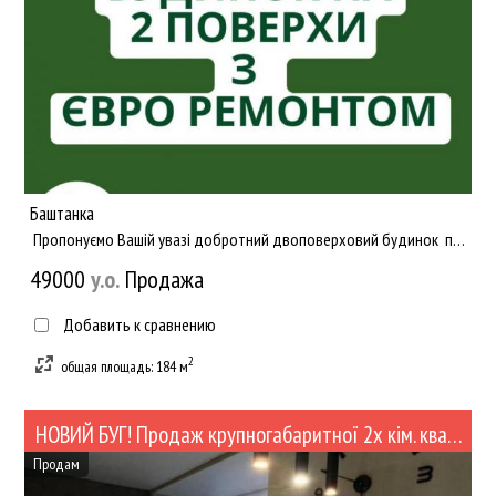
Баштанка
Пропонуємо Вашій увазі добротний двоповерховий будинок поряд з центром! В кімнатах зроблений свіжий євро ре...
49000
y.о.
Продажа
Добавить к сравнению
2
общая площадь: 184 м
НОВИЙ БУГ! Продаж крупногабаритної 2х кім. квартири студії з євроремонтом та меблями (№523)
Продам