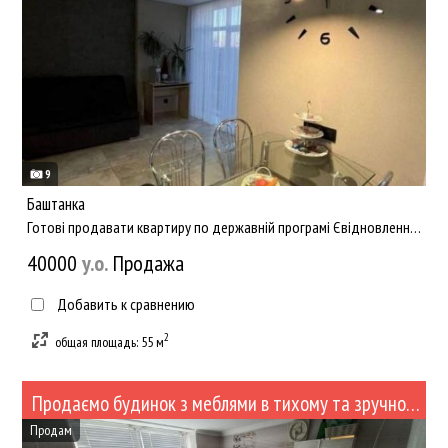
9
Баштанка
Готові продавати квартиру по державній програмі Євідновлення та Житлових ваучерів. Пропонуємо дуже рідкісний ...
40000
y.о.
Продажа
Добавить к сравнению
2
общая площадь: 55 м
Продаємо будинок з меблями в тихому та зручному місці (№439-91)
Продам