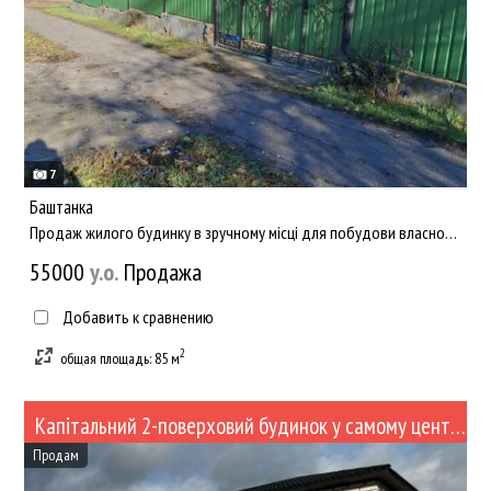
7
Баштанка
Продаж жилого будинку в зручному місці для побудови власного бізнесу, чи проживання. Розташований на перехрест...
55000
y.о.
Продажа
Добавить к сравнению
2
общая площадь: 85 м
Капітальний 2-поверховий будинок у самому центрі Березнегуватого (№530)
Продам