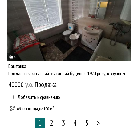
6
Баштанка
Продається затишний житловий будинок 1974 року, в зручному та спокійному місці м.Баштанка. Продаж з меблями!...
40000
y.о.
Продажа
Добавить к сравнению
2
общая площадь: 100 м
1
2
3
4
5
>