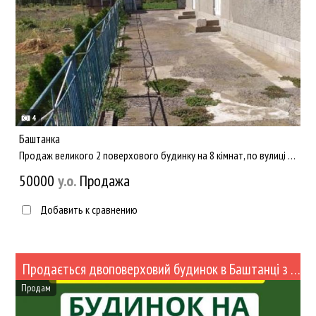
4
Баштанка
Продаж великого 2 поверхового будинку на 8 кімнат, по вулиці Олега Кошевого. Всі комунцікації. Будинок підгото...
50000
y.о.
Продажа
Добавить к сравнению
Продається двоповерховий будинок в Баштанці з євро ремонтом (№433-85)
Продам