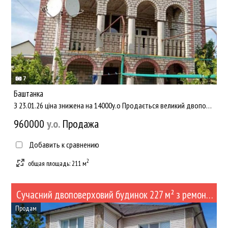
7
Баштанка
З 23.01.26 ціна знижена на 14000у.о Продається великий двоповерховий будинок в тихому та зручному місці Башта...
960000
y.о.
Продажа
Добавить к сравнению
2
общая площадь: 211 м
Сучасний двоповерховий будинок 227 м² з ремонтом, меблями та сауною, район Сирзаводу! (№500)
Продам