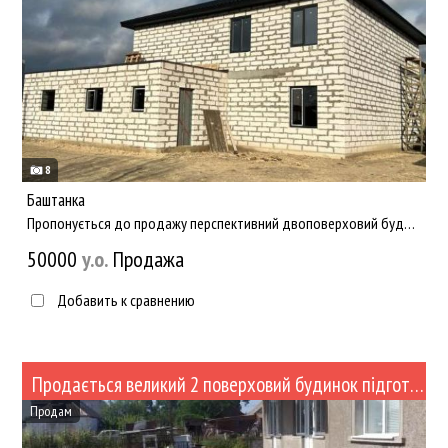
8
Баштанка
Пропонується до продажу перспективний двоповерховий будинок, розташований у найкращій локації селища — безпосе...
50000
y.о.
Продажа
Добавить к сравнению
Продається великий 2 поверховий будинок підготовлений під капітальний ремонт (№467-118)
Продам