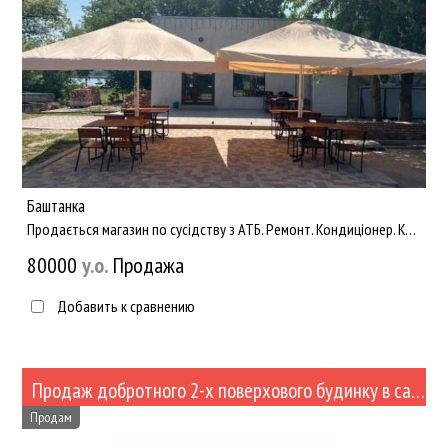
Баштанка
Продається магазин по сусідству з АТБ. Ремонт. Кондиціонер. Коммунікації: світло, вода. Є великий підвал. ...
80000
y.о.
Продажа
Добавить к сравнению
Продаж добротного 2-х поверхового будинку в самому центрі м.Баштанка (№469-119)
Продам