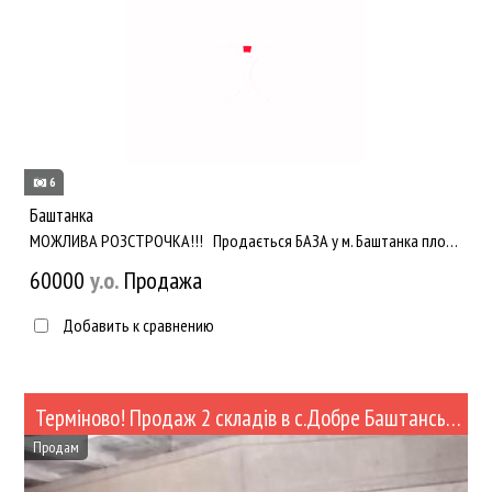
6
Баштанка
МОЖЛИВА РОЗСТРОЧКА!!! Продається БАЗА у м. Баштанка площею 0, 75 га! На ділянці розташовані склади! Зручн...
60000
y.о.
Продажа
Добавить к сравнению
Терміново! Продаж 2 складів в с.Добре Баштанського р-ну (№494)
Продам