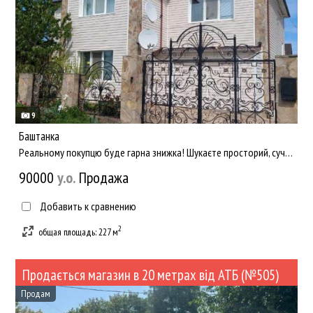
9
Баштанка
Реальному покупцю буде гарна знижка! Шукаєте просторий, сучасний та повністю готовий до заселення будинок у за...
90000
y.о.
Продажа
Добавить к сравнению
2
общая площадь: 227 м
Продається магазин в 20 метрах від АТБ (№505)
Продам