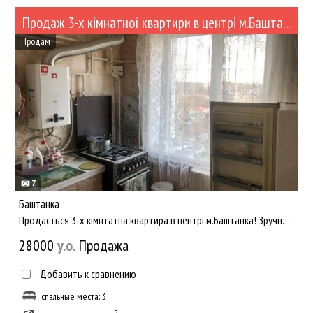
Продаж 3-х кімнатної квартири в центрі м.Баштанка (№519)
Продам
7
Баштанка
Продається 3-х кімнтатна квартира в центрі м.Баштанка! Зручне розташування: поряд ЗОШ1, та дитячий садок - 3хв...
28000
y.о.
Продажа
Добавить к сравнению
спальные места: 3
2