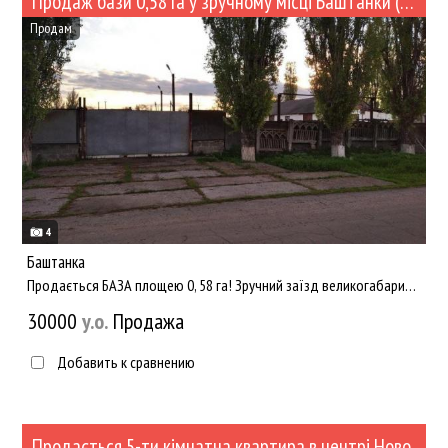
Продаж бази 0,58 Га у зручному місці Баштанки (№391-43)
Продам
4
Баштанка
Продається БАЗА площею 0, 58 га! Зручний заїзд великогабаритної техніки з двох сторін (з вулиці Полтавської аб...
30000
y.о.
Продажа
Добавить к сравнению
Продається 5-ти кімнатна квартира в центрі Нового Буга (№505)