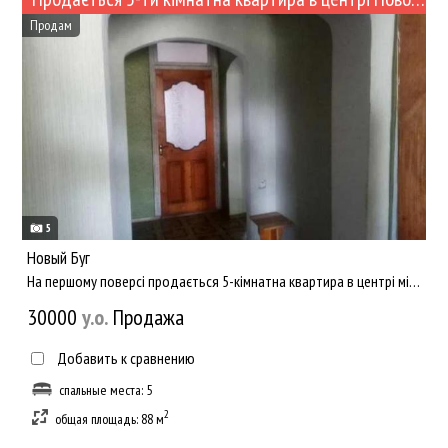
Продам
5
Новый Буг
На першому поверсі продається 5-кімнатна квартира в центрі міста Новий Буг. Місця вистачіть на дуже велику род...
30000
y.о.
Продажа
Добавить к сравнению
спальные места: 5
2
общая площадь: 88 м