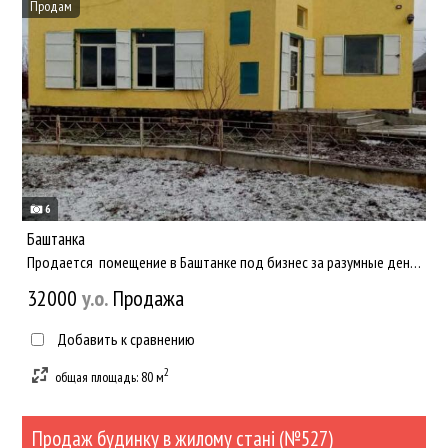
Продам
6
Баштанка
Продается помещение в Баштанке под бизнес за разумные деньги - 400 у.е - 1 квадрат!!! Большой торговый зал -...
32000
y.о.
Продажа
Добавить к сравнению
2
общая площадь: 80 м
Продаж будинку в жилому стані (№527)