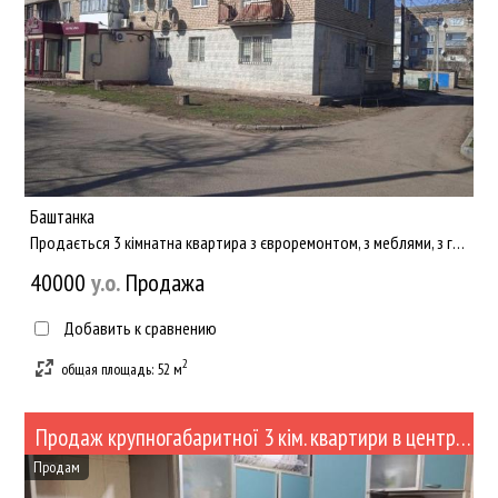
Баштанка
Продається 3 кімнатна квартира з євроремонтом, з меблями, з гаражем, в центрі міста. Для комфортного проживанн...
40000
y.о.
Продажа
Добавить к сравнению
2
общая площадь: 52 м
Продаж крупногабаритної 3 кім. квартири в центрі Баштанки (№503)
Продам