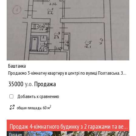
Баштанка
Продаємо 3-кімнатну квартиру в центрі по вулиці Полтавська. Загальна площа 60 кв.м. Без ремонту (під бізнес)...
35000
y.о.
Продажа
Добавить к сравнению
2
общая площадь: 60 м
Продаж 4-кімнатного будинку з 2 гаражами та великим двором у м. Баштанка (№524)
Продам