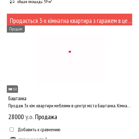
общая площадь: 59 м
Продається 3-х кімнатна квартира з гаражем в центрі м.Баштанка (№521)
Продам
12
Баштанка
Продаж 3х кім. квартири меблями в центрі міста Баштанка. Кімнати знаходяться в задовільному стані, можливо за...
28000
y.о.
Продажа
Добавить к сравнению