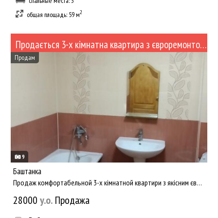
спальные места: 3
2
общая площадь: 59 м
Продається 3-х кімнатна квартира з євроремонтом в районі ЗОШ2 (№480/122)
Продам
9
Баштанка
Продаж комфортабельной 3-х кімнатной квартири з якісним євроремонтом. Зручне планування квартири. Встановлене ...
28000
y.о.
Продажа