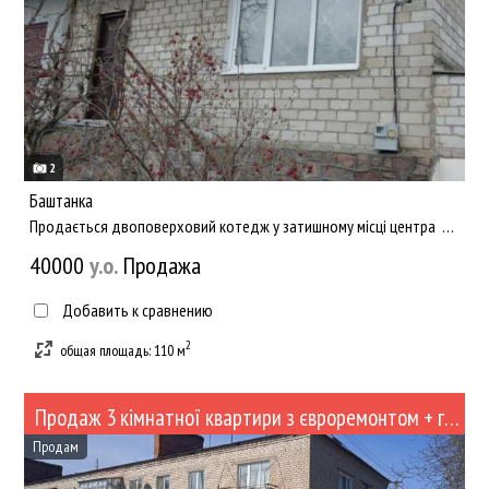
2
Баштанка
Продається двоповерховий котедж у затишному місці центра Баштанки! Всі зручності є в приміщенні. Санвузол р...
40000
y.о.
Продажа
Добавить к сравнению
2
общая площадь: 110 м
Продаж 3 кімнатної квартири з євроремонтом + гараж (№453-105)
Продам