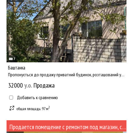
7
Баштанка
Пропонується до продажу приватний будинок, розташований у затишному районі міста Баштанка по вулиці Гребенюка....
32000
y.о.
Продажа
Добавить к сравнению
2
общая площадь: 97 м
Продается помещение с ремонтом под магазин, стоматологию , медцентр и другое (№422-74)