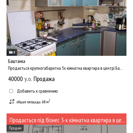
8
Баштанка
Продається крупногабаритна 3х кімнатна квартира в центрі Баштанки. Гарне планування, роздільні кімнати, комфор...
40000
y.о.
Продажа
Добавить к сравнению
2
общая площадь: 68 м
Продається під бізнес 3-х кімнатна квартира в центрі (№451-103)
Продам