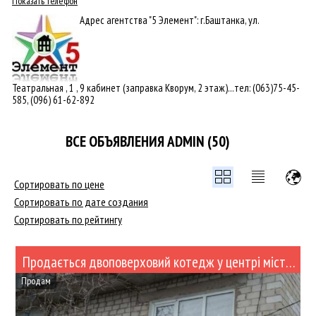
Показать телефон
Адрес агентства "5 Элемент": г.Баштанка, ул.
Театральная , 1 , 9 кабинет (заправка Кворум, 2 этаж)...тел: (063)75-45-
585, (096) 61-62-892
ВСЕ ОБЪЯВЛЕНИЯ ADMIN (50)
Сортировать по цене
Сортировать по дате создания
Сортировать по рейтингу
Продається двоповерховий котедж у центрі міста Баштанка (№446-98)
Продам