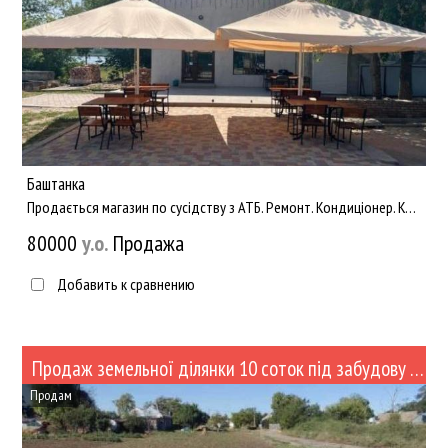
Баштанка
Продається магазин по сусідству з АТБ. Ремонт. Кондиціонер. Коммунікації: світло, вода. Є великий підвал. ...
80000
y.о.
Продажа
Добавить к сравнению
Продаж земельної ділянки 10 соток під забудову в Баштанці (№512)
Продам