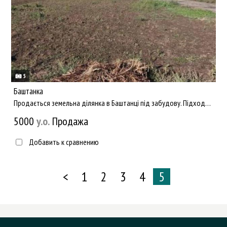
5
Баштанка
Продається земельна ділянка в Баштанці під забудову. Підходить для житла, ангара, складів. Зручне транспортн...
5000
y.о.
Продажа
Добавить к сравнению
<
1
2
3
4
5