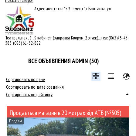
Показать телефон
Адрес агентства "5 Элемент": г.Баштанка, ул.
Театральная , 1 , 9 кабинет (заправка Кворум, 2 этаж)...тел: (063)75-45-
585, (096) 61-62-892
ВСЕ ОБЪЯВЛЕНИЯ ADMIN (50)
Сортировать по цене
Сортировать по дате создания
Сортировать по рейтингу
Продається магазин в 20 метрах від АТБ (№505)
Продам