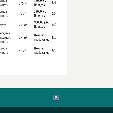
y.о.
ртира
16000
2
3/4
57.5 м
омнаты
Продажа
y.о.
ртира
28000
2
3/5
55 м
омнаты
Продажа
y.о.
960000
инок
2
2/2
211 м
Продажа
ерційна
Цена по
2
ухомість
1/1
221 м
требованию
омнаты
ртира
Цена по
2
1/1
30 м
омната
требованию