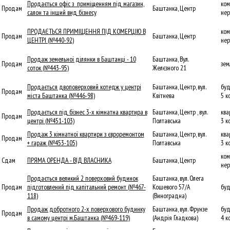
Продається офіс з приміщенням під магазин,
ком
Продам
Баштанка, Центр
салон та інший вид бізнесу
нер
ПРОДАЄТЬСЯ ПРИМІЩЕННЯ ПІД КОМЕРЦІЮ В
ком
Продам
Баштанка, Центр
ЦЕНТРІ (№440-92)
нер
Продаж земельної ділянки в Баштанці - 10
Баштанка, Вул.
Продам
зем
соток (№443-95)
Желєзного 21
Продається двоповерховий котедж у центрі
Баштанка, Центр, вул.
буд
Продам
міста Баштанка (№446-98)
Квітнева
5 к
Продається під бізнес 3-х кімнатна квартира в
Баштанка, Центр , вул.
ква
Продам
центрі (№451-103)
Полтавська
3 к
Продаж 3 кімнатної квартири з євроремонтом
Баштанка, Центр, вул.
ква
Продам
+ гараж (№453-105)
Полтавська
3 к
ком
Сдам
ПРЯМА ОРЕНДА - ВІД ВЛАСНИКА
Баштанка, Центр
нер
Продається великий 2 поверховий будинок
Баштанка, вул. Олега
Продам
підготовлений під капітальний ремонт (№467-
Кошевого 57/А
буд
118)
(Виноградна)
Продаж добротного 2-х поверхового будинку
Баштанка, вул. Фрунзе
буд
Продам
в самому центрі м.Баштанка (№469-119)
(Андрія Гладкова)
4 к