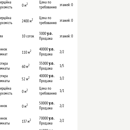
ерційна
Цена по
2
этажей: 0
0 м
ухомість
требованию
ерційна
Цена по
2
этажей: 0
2400 м
ухомість
требованию
y.о.
3000
ля
10 соток
этажей: 0
Продажа
y.о.
инок
40000
2
2/2
110 м
омнат
Продажа
y.о.
ртира
35000
2
1/5
60 м
омнаты
Продажа
y.о.
ртира
40000
2
1/2
52 м
омнаты
Продажа
ерційна
Цена по
2
1/1
0 м
ухомість
требованию
y.о.
50000
2
инок
2/2
0 м
Продажа
y.о.
инок
70000
2
2/2
137 м
омнаты
Продажа