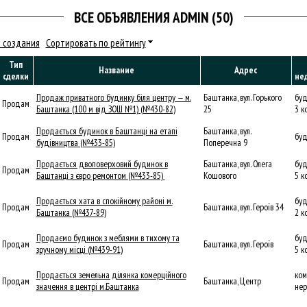
ВСЕ ОБЪЯВЛЕНИЯ ADMIN (50)
 создания
Сортировать по рейтингу
Тип
Название
Адрес
сделки
не
Продаж приватного будинку біля центру — м.
Баштанка, вул. Горького
буд
Продам
Баштанка (100 м від ЗОШ №1) (№430-82)
25
3 к
Продається будинок в Баштанці на етапі
Баштанка, вул.
Продам
буд
будівництва (№433-85)
Поперечна 9
Продається двоповерховий будинок в
Баштанка, вул. Олега
буд
Продам
Баштанці з євро ремонтом (№433-85)
Кошового
5 к
Продається хата в спокійному районі м.
буд
Продам
Баштанка, вул. Героїв 34
Баштанка (№437-89)
2 к
Продаємо будинок з меблями в тихому та
буд
Продам
Баштанка, вул. Героїв
зручному місці (№439-91)
5 к
Продається земельна ділянка комерційного
ком
Продам
Баштанка, Центр
значення в центрі м.Баштанка
нер